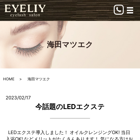
メ
海田マツエク
HOME
海田マツエク
2023/02/17
今話題のLEDエクステ
LEDエクステ導入しました！ オイルクレンジングOK! 当日
入浴OK! などメリットがたくさんあります！ 気になる方はお